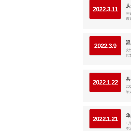
从
2022.3.11
突
遭
温
2022.3.9
女
的
神们
共
2022.1.22
2
年
过
华
2022.1.21
1
本